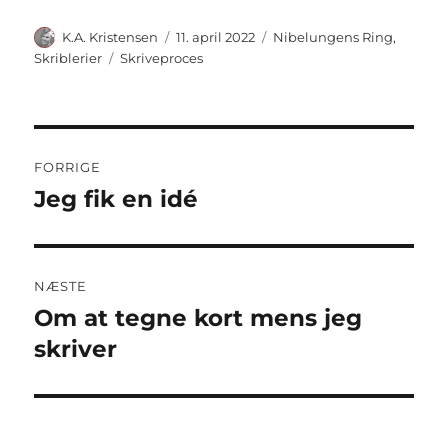
Forfatter
Udgivet
Kategorier
K.A. Kristensen
11. april 2022
Nibelungens Ring
,
Tags
Skriblerier
Skriveproces
Indlægsnavigation
FORRIGE
Jeg fik en idé
Forrige
indlæg:
NÆSTE
Om at tegne kort mens jeg
Næste
indlæg:
skriver