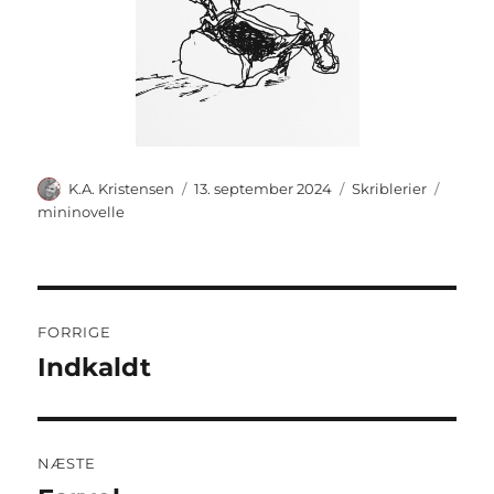
Forfatter
Udgivet
Kategorier
Tags
K.A. Kristensen
13. september 2024
Skriblerier
mininovelle
Indlægsnavigation
FORRIGE
Indkaldt
Forrige
indlæg:
NÆSTE