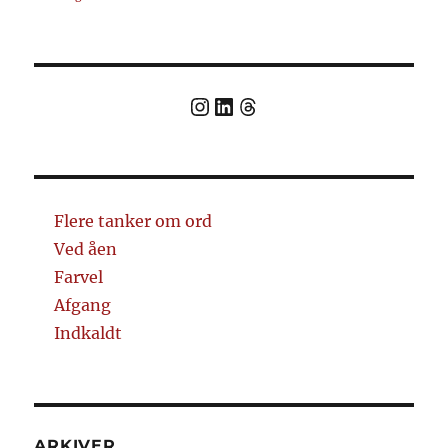
Link til instagram
Link in LinkedIn
Threads
Flere tanker om ord
Ved åen
Farvel
Afgang
Indkaldt
ARKIVER