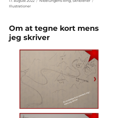
Udgivet
Kategorier
Tags
17. august 2022
Nibelungens Ring
,
Skriblerier
Illustrationer
Om at tegne kort mens
jeg skriver