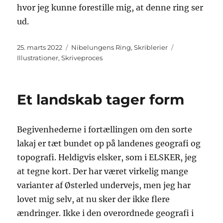
hvor jeg kunne forestille mig, at denne ring ser
ud.
Udgivet
Kategorier
Tags
25. marts 2022
Nibelungens Ring
,
Skriblerier
Illustrationer
,
Skriveproces
Et landskab tager form
Begivenhederne i fortællingen om den sorte
lakaj er tæt bundet op på landenes geografi og
topografi. Heldigvis elsker, som i ELSKER, jeg
at tegne kort. Der har været virkelig mange
varianter af Østerled undervejs, men jeg har
lovet mig selv, at nu sker der ikke flere
ændringer. Ikke i den overordnede geografi i