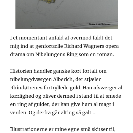
I et momentant anfald af overmod faldt det
mig ind at genfortælle Richard Wagners opera-
drama om Nibelungens Ring som en roman.
Historien handler ganske kort fortalt om
nibelungdværgen Alberich, der stjæler
Rhindøtrenes fortryllede guld. Han afsværger al
kærlighed og bliver dermed i stand til at smede
en ring af guldet, der kan give ham al magt i
verden. Og derfra går alting så galt….
Illustrationerne er mine egne små skitser til,