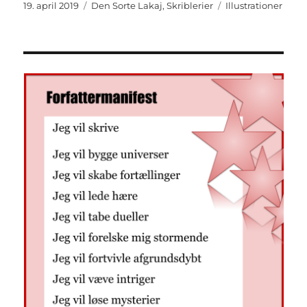
Udgivet
Kategorier
Tags
19. april 2019
Den Sorte Lakaj
,
Skriblerier
Illustrationer