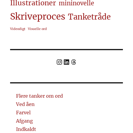
Illustrationer
mininovelle
Skriveproces
Tanketråde
Videodigt
Visuelle ord
Link til instagram
Link in LinkedIn
Threads
Flere tanker om ord
Ved åen
Farvel
Afgang
Indkaldt