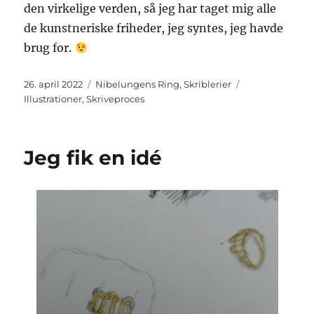
den virkelige verden, så jeg har taget mig alle
de kunstneriske friheder, jeg syntes, jeg havde
brug for.
Udgivet
Kategorier
Tags
26. april 2022
Nibelungens Ring
,
Skriblerier
Illustrationer
,
Skriveproces
Jeg fik en idé